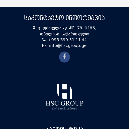
ᲡᲐᲙᲝᲜᲢᲐᲥᲢᲝ ᲘᲜᲤᲝᲠᲛᲐᲪᲘᲐ
ვ. ფშაველას გამზ. 78, 0186,
თბილისი, საქართველო
+995 599 31 11 44
info@hscgroup.ge